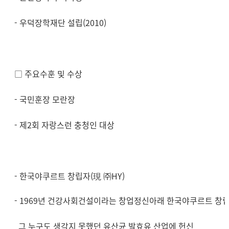
- 우덕장학재단 설립(2010)
□ 주요수훈 및 수상
- 국민훈장 모란장
- 제2회 자랑스런 충청인 대상
- 한국야쿠르트 창립자(現 ㈜HY)
- 1969년 건강사회건설이라는 창업정신아래 한국야쿠르트 창
그 누구도 생각지 못했던 유산균 발효유 산업에 헌신