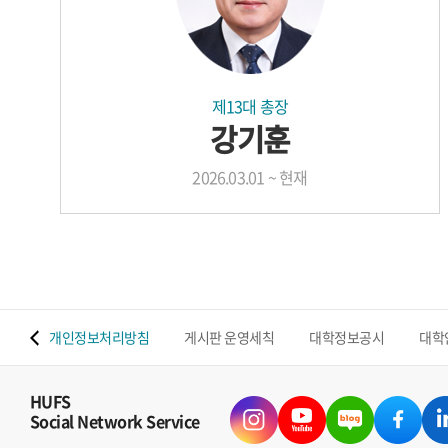
제13대 총장
강기훈
2026.03.01 ~ 현재
 맵
개인정보처리방침
게시판 운영세칙
대학정보공시
대학
HUFS
Social Network Service