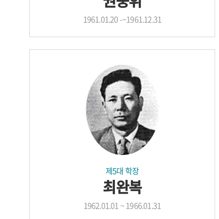
권중휘
1961.01.20 -~1961.12.31
제5대 학장
최완복
1962.01.01 ~ 1966.01.31