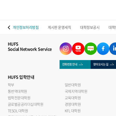
 맵
개인정보처리방침
게시판 운영세칙
대학정보공시
대학
HUFS
Social Network Service
전화번호 안내
찾아오시는 길
HUFS
입학안내
학부
일반대학원
통번역대학원
국제지역대학원
법학전문대학원
교육대학원
글로벌공공리더십대학원
경영대학원
TESOL 대학원
KFL 대학원