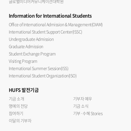
글로벌미디어커뮤니케이션대학원
Information
for International Students
Office of International Admission & Management(OIAM)
International Student Support Center(ISSC)
Undergraduate Admission
Graduate Admission
Student Exchange Program
Visiting Program
International Summer Session(ISS)
International Student Organization(ISO)
HUFS
발전기금
기금 소개
기부자 예우
명예의 전당
기금 소식
참여하기
기부·수혜 Stories
이달의 기부자