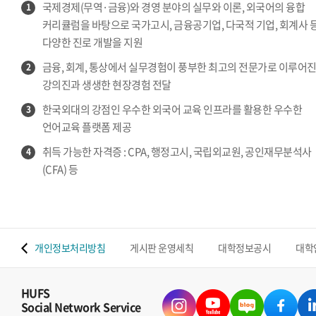
국제경제(무역·금융)와 경영 분야의 실무와 이론, 외국어의 융합
1
커리큘럼을 바탕으로 국가고시, 금융공기업, 다국적 기업, 회계사 
다양한 진로 개발을 지원
금융, 회계, 통상에서 실무경험이 풍부한 최고의 전문가로 이루어
2
강의진과 생생한 현장경험 전달
한국외대의 강점인 우수한 외국어 교육 인프라를 활용한 우수한
3
언어교육 플랫폼 제공
취득 가능한 자격증 : CPA, 행정고시, 국립외교원, 공인재무분석사
4
(CFA) 등
 맵
개인정보처리방침
게시판 운영세칙
대학정보공시
대학
HUFS
Social Network Service