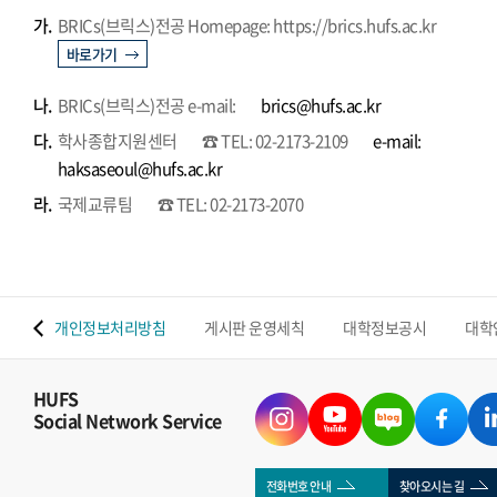
가.
BRICs(브릭스)전공 Homepage: https://brics.hufs.ac.kr
바로가기
나.
BRICs(브릭스)전공 e-mail:
brics@hufs.ac.kr
다.
학사종합지원센터
☎ TEL: 02-2173-2109
e-mail:
haksaseoul@hufs.ac.kr
라.
국제교류팀
☎ TEL: 02-2173-2070
 맵
개인정보처리방침
게시판 운영세칙
대학정보공시
대학
HUFS
Social Network Service
전화번호 안내
찾아오시는 길