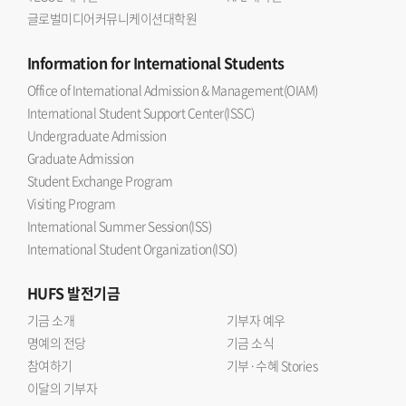
글로벌미디어커뮤니케이션대학원
Information
for International Students
Office of International Admission & Management(OIAM)
International Student Support Center(ISSC)
Undergraduate Admission
Graduate Admission
Student Exchange Program
Visiting Program
International Summer Session(ISS)
International Student Organization(ISO)
HUFS
발전기금
기금 소개
기부자 예우
명예의 전당
기금 소식
참여하기
기부·수혜 Stories
이달의 기부자