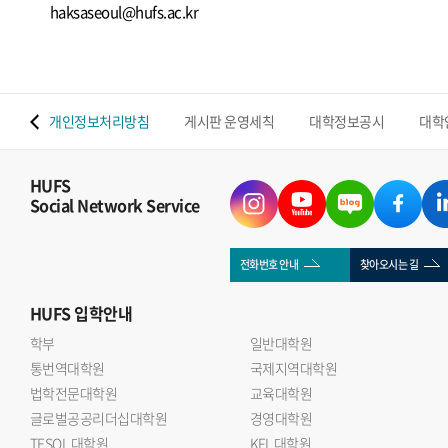
haksaseoul@hufs.ac.kr
 맵
개인정보처리방침
게시판 운영세칙
대학정보공시
대학
HUFS
Social Network Service
전화번호 안내
찾아오시는 길
HUFS
입학안내
학부
일반대학원
통번역대학원
국제지역대학원
법학전문대학원
교육대학원
글로벌공공리더십대학원
경영대학원
TESOL 대학원
KFL 대학원