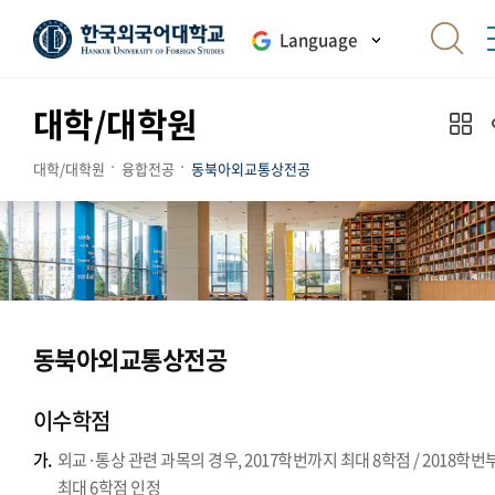
Language
대학/대학원
대학/대학원
융합전공
동북아외교통상전공
동북아외교통상전공
이수학점
가.
외교·통상 관련 과목의 경우, 2017학번까지 최대 8학점 / 2018학번
최대 6학점 인정