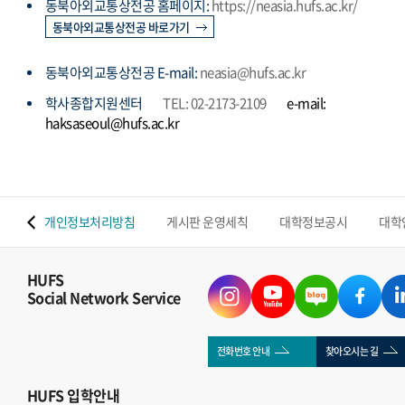
동북아외교통상전공 홈페이지:
https://neasia.hufs.ac.kr/
동북아외교통상전공 바로가기
동북아외교통상전공 E-mail:
neasia@hufs.ac.kr
학사종합지원센터
TEL: 02-2173-2109
e-mail:
haksaseoul@hufs.ac.kr
 맵
개인정보처리방침
게시판 운영세칙
대학정보공시
대학
HUFS
Social Network Service
전화번호 안내
찾아오시는 길
HUFS
입학안내