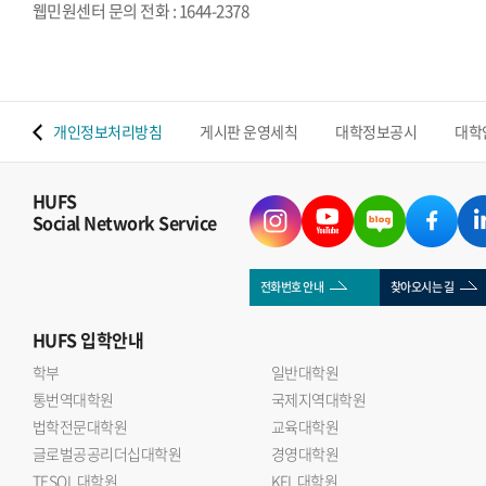
웹민원센터 문의 전화 : 1644-2378
 맵
개인정보처리방침
게시판 운영세칙
대학정보공시
대학
HUFS
Social Network Service
전화번호 안내
찾아오시는 길
HUFS
입학안내
학부
일반대학원
통번역대학원
국제지역대학원
법학전문대학원
교육대학원
글로벌공공리더십대학원
경영대학원
TESOL 대학원
KFL 대학원