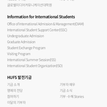
글로벌미디어커뮤니케이션대학원
Information
for International Students
Office of International Admission & Management(OIAM)
International Student Support Center(ISSC)
Undergraduate Admission
Graduate Admission
Student Exchange Program
Visiting Program
International Summer Session(ISS)
International Student Organization(ISO)
HUFS
발전기금
기금 소개
기부자 예우
명예의 전당
기금 소식
참여하기
기부·수혜 Stories
이달의 기부자