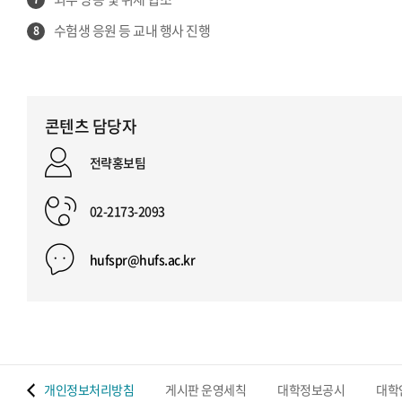
수험생 응원 등 교내 행사 진행
8
콘텐츠 담당자
전략홍보팀
02-2173-2093
hufspr@hufs.ac.kr
 맵
개인정보처리방침
게시판 운영세칙
대학정보공시
대학