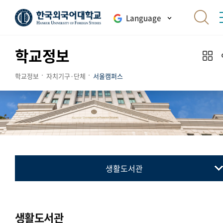
Language
학교정보
학교정보
자치기구·단체
서울캠퍼스
생활도서관
총학생회
동아리연합회
생활도서관
교지 편집위원회