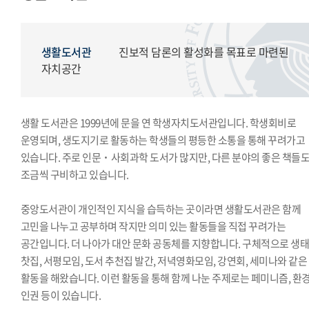
모의국제연합
국제학생회
생활도서관
생활도서관
진보적 담론의 활성화를 목표로 마련된
학생복지위원회
자치공간
영상사업단
한국외대풍물패연합회
생활 도서관은 1999년에 문을 연 학생자치도서관입니다. 학생회비로
한국외대통역협회
운영되며, 생도지기로 활동하는 학생들의 평등한 소통을 통해 꾸려가고
한국외대119학군단
있습니다. 주로 인문˙사회과학 도서가 많지만, 다른 분야의 좋은 책들
조금씩 구비하고 있습니다.
중앙도서관이 개인적인 지식을 습득하는 곳이라면 생활도서관은 함께
고민을 나누고 공부하며 작지만 의미 있는 활동들을 직접 꾸려가는
공간입니다. 더 나아가 대안 문화 공동체를 지향합니다. 구체적으로 생
찻집, 서평모임, 도서 추천집 발간, 저녁영화모임, 강연회, 세미나와 같은
활동을 해왔습니다. 이런 활동을 통해 함께 나눈 주제로는 페미니즘, 환경
인권 등이 있습니다.